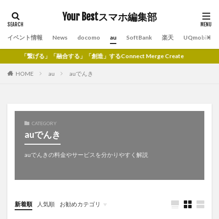
Your Bestスマホ編集部
イベント情報
News
docomo
au
SoftBank
楽天
UQmobile
「繋げる」「融合する」「創造」するConnect Merge Create
HOME
au
auでんき
CATEGORY
auでんき
auでんきの料金やサービスを分かりやすく解説
新着順
人気順
お勧めカテゴリ