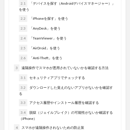
2.1
「デバイスを探す（Androidデバイスマネージャー）」
を使う
2.2
「iPhoneを探す」を使う
2.3
「AnyDesk」を使う
2.4
「TeamViewer」を使う
2.5
「AirDroid」を使う
2.6
「Anti-Theft」を使う
3
遠隔操作でスマホが悪用されていないかを確認する方法
3.1
セキュリティアプリでチェックする
3.2
ダウンロードした覚えのないアプリがないかを確認す
る
3.3
アクセス履歴やインストール履歴を確認する
3.4
脱獄（ジェイルブレイク）の可能性がないか確認する
（iPhone）
4
スマホが遠隔操作されないための防止策