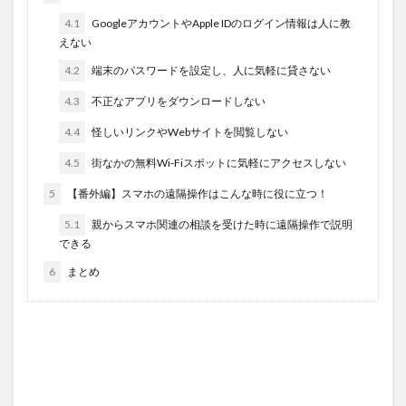
4.1
GoogleアカウントやApple IDのログイン情報は人に教
えない
4.2
端末のパスワードを設定し、人に気軽に貸さない
4.3
不正なアプリをダウンロードしない
4.4
怪しいリンクやWebサイトを閲覧しない
4.5
街なかの無料Wi-Fiスポットに気軽にアクセスしない
5
【番外編】スマホの遠隔操作はこんな時に役に立つ！
5.1
親からスマホ関連の相談を受けた時に遠隔操作で説明
できる
6
まとめ