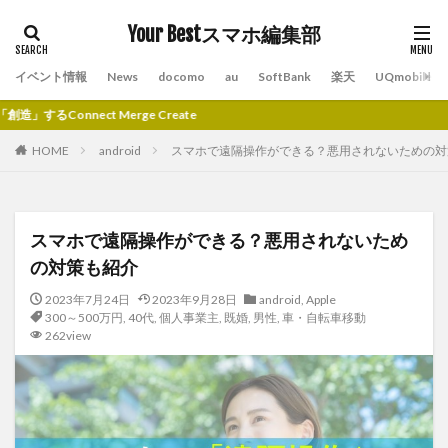
Your Bestスマホ編集部
イベント情報
News
docomo
au
SoftBank
楽天
UQmobile
Merge Create
HOME
android
スマホで遠隔操作ができる？悪用されないための対
スマホで遠隔操作ができる？悪用されないため
の対策も紹介
2023年7月24日
2023年9月28日
android
,
Apple
300～500万円
,
40代
,
個人事業主
,
既婚
,
男性
,
車・自転車移動
262view