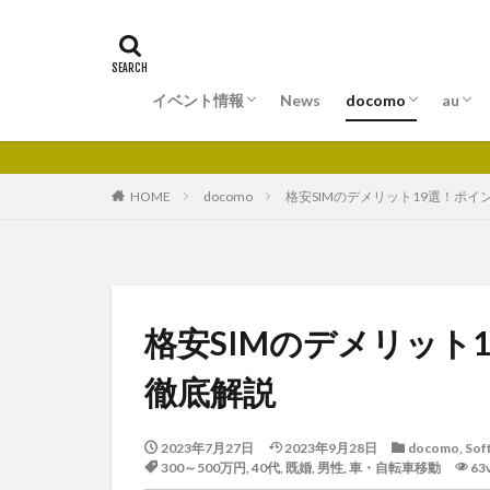
イベント情報
News
docomo
au
北海道エリア
東北エリア
関東エリア
中部エリア
近畿エリア
中国エリア
四国エリア
九州・沖縄エリア
料金プラン
ドコモ光
ドコモでんき
サービス
料金
au
au
HOME
docomo
格安SIMのデメリット19選！ポ
格安SIMのデメリット
徹底解説
2023年7月27日
2023年9月28日
docomo
,
Sof
300～500万円
,
40代
,
既婚
,
男性
,
車・自転車移動
63