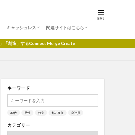
キャッシュレス
関連サイトはこちら
クレジットカード
d払い
au PAY
paypay
楽天pay
投資情報サイト
ct Merge Create
キーワード
30代
男性
独身
都内在住
会社員
カテゴリー