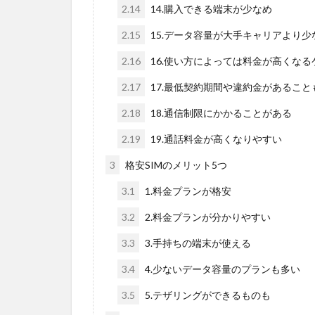
2.14
14.購入できる端末が少なめ
2.15
15.データ容量が大手キャリアより少
2.16
16.使い方によっては料金が高くなる
2.17
17.最低契約期間や違約金があること
2.18
18.通信制限にかかることがある
2.19
19.通話料金が高くなりやすい
3
格安SIMのメリット5つ
3.1
1.料金プランが格安
3.2
2.料金プランが分かりやすい
3.3
3.手持ちの端末が使える
3.4
4.少ないデータ容量のプランも多い
3.5
5.テザリングができるものも