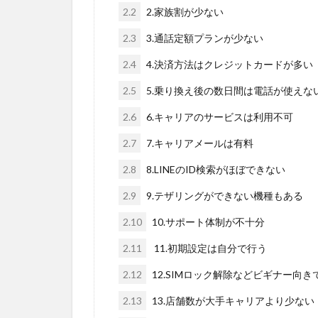
2.2
2.家族割が少ない
2.3
3.通話定額プランが少ない
2.4
4.決済方法はクレジットカードが多い
2.5
5.乗り換え後の数日間は電話が使えな
2.6
6.キャリアのサービスは利用不可
2.7
7.キャリアメールは有料
2.8
8.LINEのID検索がほぼできない
2.9
9.テザリングができない機種もある
2.10
10.サポート体制が不十分
2.11
11.初期設定は自分で行う
2.12
12.SIMロック解除などビギナー向
2.13
13.店舗数が大手キャリアより少ない