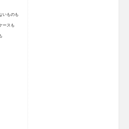
ないものも
ケースも
も