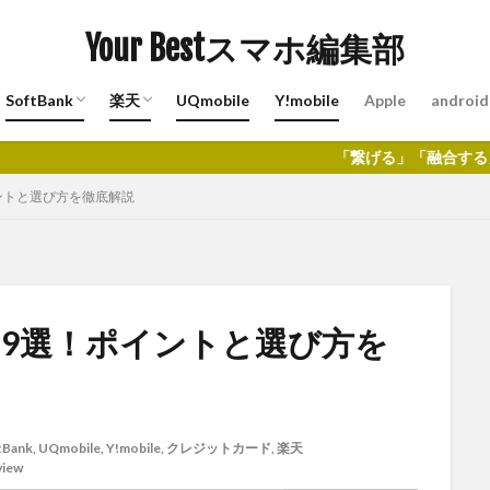
Your Bestスマホ編集部
SoftBank
楽天
UQmobile
Y!mobile
Apple
android
プラン
ひかり
でんき
料金プラン
SoftBankひかり
おうちでんき(by SoftBank)
料金プラン
楽天ひかり
楽天でんき
「繋げる」「融合する」「創造」するConne
イントと選び方を徹底解説
19選！ポイントと選び方を
tBank
,
UQmobile
,
Y!mobile
,
クレジットカード
,
楽天
view