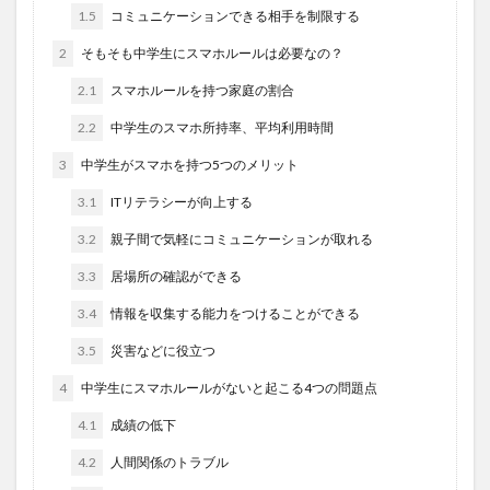
1.5
コミュニケーションできる相手を制限する
2
そもそも中学生にスマホルールは必要なの？
2.1
スマホルールを持つ家庭の割合
2.2
中学生のスマホ所持率、平均利用時間
3
中学生がスマホを持つ5つのメリット
3.1
ITリテラシーが向上する
3.2
親子間で気軽にコミュニケーションが取れる
3.3
居場所の確認ができる
3.4
情報を収集する能力をつけることができる
3.5
災害などに役立つ
4
中学生にスマホルールがないと起こる4つの問題点
4.1
成績の低下
4.2
人間関係のトラブル