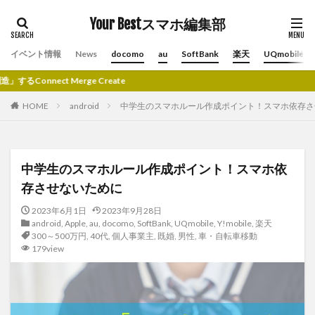
Your Bestスマホ編集部
イベント情報
News
docomo
au
SoftBank
楽天
UQmobile
ge Create
HOME
android
中学生のスマホルール作成ポイント！スマホ依存さ
中学生のスマホルール作成ポイント！スマホ依
存させないために
2023年6月1日
2023年9月28日
android
,
Apple
,
au
,
docomo
,
SoftBank
,
UQmobile
,
Y!mobile
,
楽天
300～500万円
,
40代
,
個人事業主
,
既婚
,
男性
,
車・自転車移動
179view