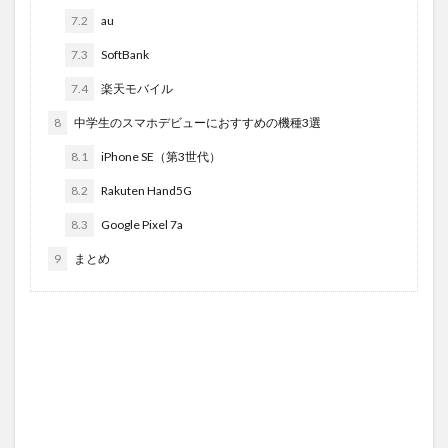
7.2
au
7.3
SoftBank
7.4
楽天モバイル
8
中学生のスマホデビューにおすすめの機種3選
8.1
iPhone SE（第3世代）
8.2
Rakuten Hand5G
8.3
Google Pixel 7a
9
まとめ