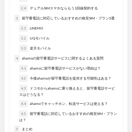
2.4
デュアルSIMスマホならもう1回線契約する
3
留守番電話に対応しているおすすめの格安SIM・プラン3選
3.1
LINEMO
3.2
UQモバイル
3.3
楽天モバイル
4
ahamoの留守番電話サービスに関するよくある質問
4.1
ahamoに留守番電話サービスがない理由は？
4.2
今後ahamoが留守番電話を提供する可能性はある？
4.3
ドコモからahamoに乗り換えると、留守番電話サービ
スはどうなる？
4.4
ahamoでキャッチホン、転送サービスは使える？
4.5
留守番電話に対応しているおすすめの格安SIM・プラン
は？
5
まとめ