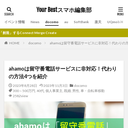
Your Bestスマホ編集部
イベント情報
News
docomo
au
SoftBank
楽天
UQmobile
ge Create
HOME
docomo
ahamoは留守番電話サービスに非対応！代わりの
ahamoは留守番電話サービスに非対応！代わり
の方法4つを紹介
2023年8月28日
2023年11月3日
docomo
300～500万円
,
40代
,
個人事業主
,
既婚
,
男性
,
車・自転車移動
2582view