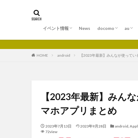
イベント情報
News
docomo
au
北海道エリア
東北エリア
関東エリア
中部エリア
近畿エリア
中国エリア
四国エリア
九州・沖縄エリア
料金プラン
ドコモ光
ドコモでんき
サービス
料金
au
au
HOME
android
【2023年最新】みんなが使って
【2023年最新】みん
マホアプリまとめ
2023年7月13日
2023年9月28日
android
,
Appl
72view