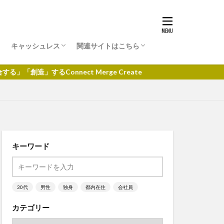
キャッシュレス
関連サイトはこちら
クレジットカード
d払い
au PAY
paypay
楽天pay
投資情報サイト
onnect Merge Create
キーワード
30代
男性
独身
都内在住
会社員
カテゴリー