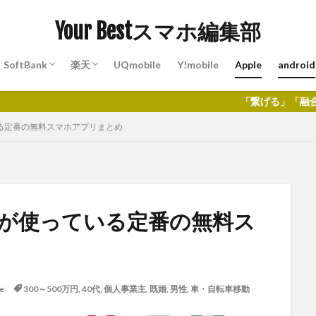
Your Bestスマホ編集部
SoftBank
楽天
UQmobile
Y!mobile
Apple
android
プラン
ひかり
でんき
料金プラン
SoftBankひかり
おうちでんき(by SoftBank)
料金プラン
楽天ひかり
楽天でんき
「繋げる」「融合する」「創造」するC
いる定番の無料スマホアプリまとめ
なが使っている定番の無料ス
e
300～500万円
,
40代
,
個人事業主
,
既婚
,
男性
,
車・自転車移動