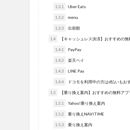
1.3.1
Uber Eats
1.3.2
menu
1.3.3
出前館
1.4
【キャッシュレス決済】おすすめの無
1.4.1
PayPay
1.4.2
楽天ペイ
1.4.3
LINE Pay
1.4.4
ドコモを利用中の方はd払いもお
1.5
【乗り換え案内】おすすめの無料アプ
1.5.1
Yahoo!乗り換え案内
1.5.2
乗り換えNAVITIME
1.5.3
乗り換え案内